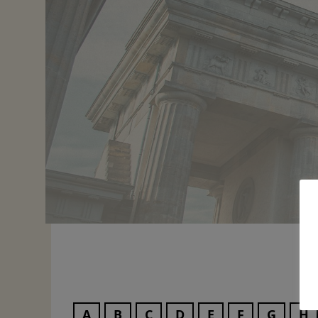
A
B
C
D
E
F
G
H