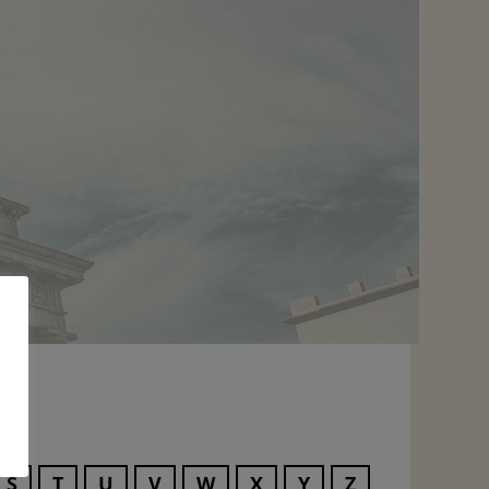
S
T
U
V
W
X
Y
Z